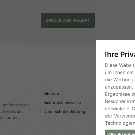
ZURÜCK ZUM INSERAT
Ihre Pri
Diese Websit
um Ihnen ein
die Werbung, 
anzupassen. 
Sitemap
AGB
Ergebnisse z
Besucher ko
Sicherheitshinweise
Kontakt
 und inserieren
entwickeln. 
 Tierbedarf,
Datenschutzerklärung
Impressum
der Verwend
Schlangen,
Technologien
Alle akzeptie