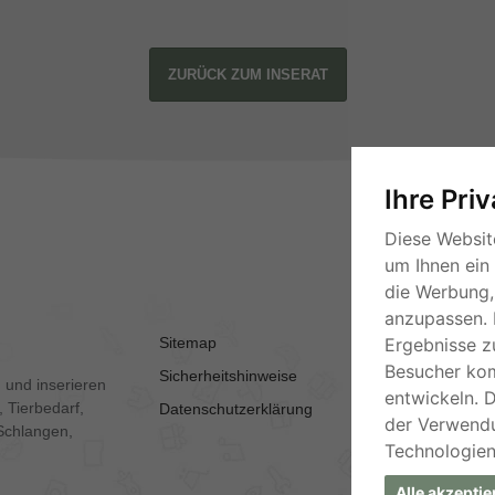
ZURÜCK ZUM INSERAT
Ihre Pri
Diese Websit
um Ihnen ein
die Werbung, 
anzupassen. 
Sitemap
AGB
Ergebnisse z
Besucher ko
Sicherheitshinweise
Kontakt
 und inserieren
entwickeln. 
 Tierbedarf,
Datenschutzerklärung
Impressum
der Verwend
Schlangen,
Technologien
Alle akzeptie