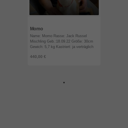
35440
Hessen
Momo
Name: Momo Rasse: Jack Russel
Mischling Geb.:18.09.22 Größe: 30cm
Gewich: 5,7 kg Kastriert: ja verträglich
mit Hündinnen: ja Mit Rüden: ja mit
440,00 €
Katzen: nicht getestet Aufenthaltsort: ...