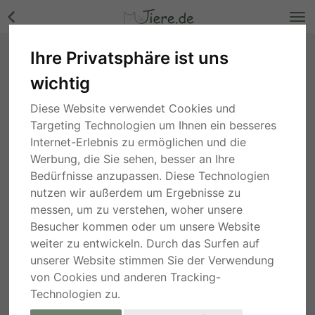
Ihre Privatsphäre ist uns
LOLA - 65 cm - TOLLE HÜNDIN SUCHT
wichtig
ZUHAUSE! (aus dem Tierschutz/ mit Video),
Mischling - Hündin Bilder
Diese Website verwendet Cookies und
Nordrhein-Westfalen
, vor 5 Jahren
Targeting Technologien um Ihnen ein besseres
Internet-Erlebnis zu ermöglichen und die
Werbung, die Sie sehen, besser an Ihre
Bedürfnisse anzupassen. Diese Technologien
nutzen wir außerdem um Ergebnisse zu
messen, um zu verstehen, woher unsere
Besucher kommen oder um unsere Website
weiter zu entwickeln. Durch das Surfen auf
unserer Website stimmen Sie der Verwendung
von Cookies und anderen Tracking-
Technologien zu.