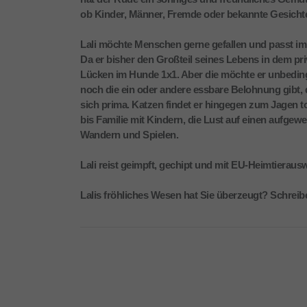
ob Kinder, Männer, Fremde oder bekannte Gesichter –
Lali möchte Menschen gerne gefallen und passt im 
Da er bisher den Großteil seines Lebens in dem priv
Lücken im Hunde 1x1. Aber die möchte er unbeding
noch die ein oder andere essbare Belohnung gibt, 
sich prima. Katzen findet er hingegen zum Jagen to
bis Familie mit Kindern, die Lust auf einen aufgew
Wandern und Spielen.
Lali reist geimpft, gechipt und mit EU-Heimtieraus
Lalis fröhliches Wesen hat Sie überzeugt? Schreibe