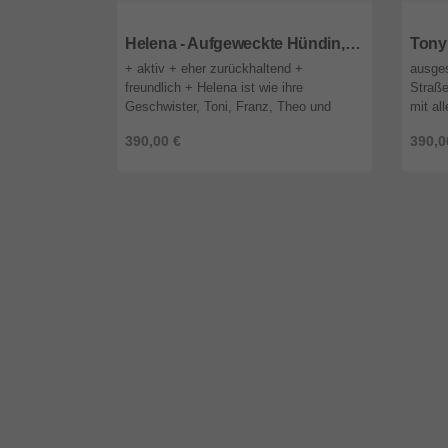
85591
Bayern
8559
Helena - Aufgeweckte Hündin, ca. 5 Monate
+ aktiv + eher zurückhaltend +
ausges
freundlich + Helena ist wie ihre
Straße
Geschwister, Toni, Franz, Theo und
mit al
Paulina, ein echtes Kämpferherz. Die
mensch
390,00 €
390,0
Fünf wurden an einem regnerischen Tag
leben
von T ...
optisch