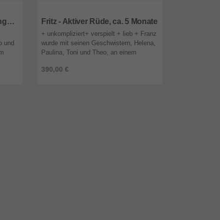
85591
Bayern
85591
Baye
Theo - Liebenswürdiger Junghund, ca. 5 Monate
Fritz - Aktiver Rüde, ca. 5 Monate
+ unkompliziert+ verspielt + lieb + Franz
+ aktiv + inte
o und
wurde mit seinen Geschwistern, Helena,
Paulina ist wi
em
Paulina, Toni und Theo, an einem
Franz, Theo 
eben
regnerischen Tag von Touristen neben
Kämpferherz.
390,00 €
390,00 €
ren kn
einer Mülltonne gefunden. Di ...
regnerischen 