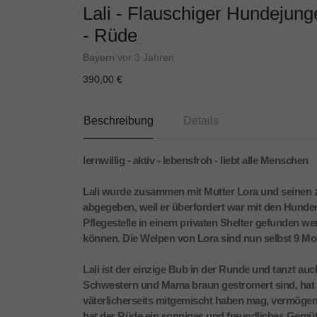
Lali - Flauschiger Hundejung
- Rüde
Bayern
vor 3 Jahren
390,00 €
Beschreibung
Details
lernwillig - aktiv - lebensfroh - liebt alle Menschen
Lali wurde zusammen mit Mutter Lora und seinen 
abgegeben, weil er überfordert war mit den Hunde
Pflegestelle in einem privaten Shelter gefunden w
können. Die Welpen von Lora sind nun selbst 9 Mon
Lali ist der einzige Bub in der Runde und tanzt au
Schwestern und Mama braun gestromert sind, hat L
väterlicherseits mitgemischt haben mag, vermögen
hat der Rüde ein sonniges und freundliches Gemüt.