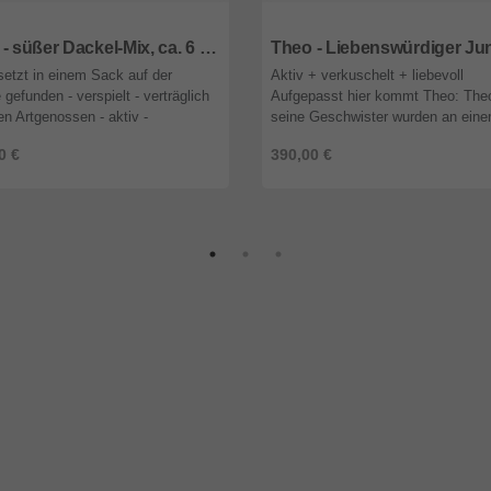
1
Bayern
85591
Bayern
Tony - süßer Dackel-Mix, ca. 6 Monate
etzt in einem Sack auf der
Aktiv + verkuschelt + liebevoll
 gefunden - verspielt - verträglich
Aufgepasst hier kommt Theo: The
len Artgenossen - aktiv -
seine Geschwister wurden an ein
enbezogen - kinderlieb -
regnerischen Tag von Touristen n
0 €
390,00 €
sfroh Hundemama Natasha,
einem Mülleimer entdeckt. Sie wa
 eine ...
...