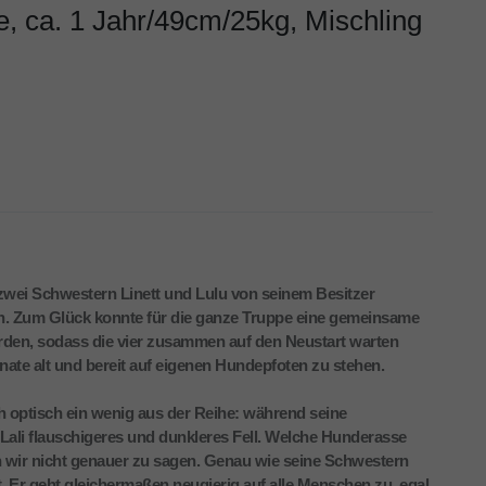
e, ca. 1 Jahr/49cm/25kg, Mischling
zwei Schwestern Linett und Lulu von seinem Besitzer
n. Zum Glück konnte für die ganze Truppe eine gemeinsame
erden, sodass die vier zusammen auf den Neustart warten
ate alt und bereit auf eigenen Hundepfoten zu stehen.
ch optisch ein wenig aus der Reihe: während seine
ali flauschigeres und dunkleres Fell. Welche Hunderasse
 wir nicht genauer zu sagen. Genau wie seine Schwestern
 Er geht gleichermaßen neugierig auf alle Menschen zu, egal