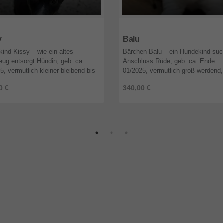
1
Rheinland-Pfalz
67141
Rheinland-Pfalz
y
Balu
ind Kissy – wie ein altes
Bärchen Balu – ein Hundekind suc
eug entsorgt Hündin, geb. ca.
Anschluss Rüde, geb. ca. Ende
5, vermutlich kleiner bleibend bis
01/2025, vermutlich groß werdend,
groß werdend, geimpft, gechipt, vor
geimpft, gechipt, vor Ausreise Tes
0 €
340,00 €
se Test auf Babesiose, ...
Babesiose, Borreliose, Ehrlichiose
...