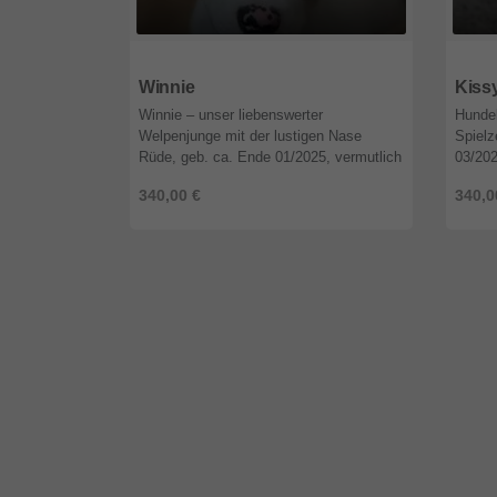
67141
Rheinland-Pfalz
6714
Winnie
Kiss
Winnie – unser liebenswerter
Hundek
Welpenjunge mit der lustigen Nase
Spielz
Rüde, geb. ca. Ende 01/2025, vermutlich
03/202
groß werdend, geimpft, gechipt, vor
mittel
340,00 €
340,0
Ausreise Test auf Babesiose, Borreliose,
Ausrei
...