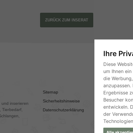
ZURÜCK ZUM INSERAT
Ihre Pri
Diese Websit
um Ihnen ein
die Werbung, 
anzupassen. 
Sitemap
AGB
Ergebnisse z
Besucher ko
Sicherheitshinweise
Kontakt
 und inserieren
entwickeln. 
 Tierbedarf,
Datenschutzerklärung
Impressum
der Verwend
Schlangen,
Technologien
Alle akzeptie