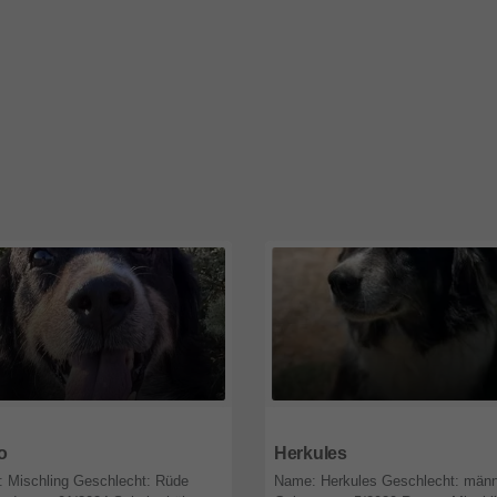
6
Hessen
64646
Hessen
o
Herkules
 Mischling Geschlecht: Rüde
Name: Herkules Geschlecht: männ