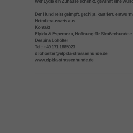
Wer Lydia ein Zuhause schenkt, gewinnt eine wunde
Der Hund reist geimpft, gechipt, kastriert, entwur
Heimtierausweis aus.
Kontakt
Elpida & Esperanza, Hoffnung für Straßenhunde e.
Despina Lohölter
Tel.: +49 171 1865023
d.lohoelter@elpida-strassenhunde.de
www.elpida-strassenhunde.de