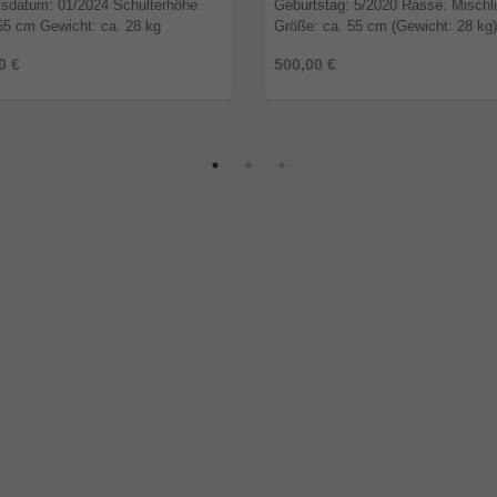
tsdatum: 01/2024 Schulterhöhe
Geburtstag: 5/2020 Rasse: Mischl
 55 cm Gewicht: ca. 28 kg
Größe: ca. 55 cm (Gewicht: 28 kg)
ert: Ja MMK: Negativ Handicap:
MMK: negativ Ein schönes Hunde
0 €
500,00 €
emperament: freundlich,
Das kennt der liebe Herkules bisher
henbezog ...