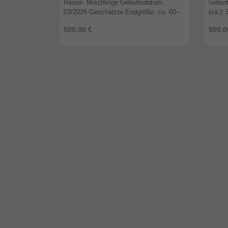
Rasse: Mischlinge Geburtsdatum:
Gebur
03/2026 Geschätzte Endgröße: ca. 60–
(ca.):
65 cm Kastriert: Nein – Welpen MMK:
Kastri
500,00 €
500,0
Nein – zu jung Handicap: Nein
Nein T
Temperamen ...
mensc