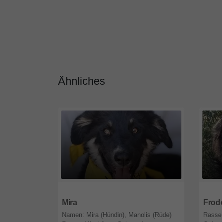
Ähnliches
64646
Hessen
6464
Mira
Frod
Namen: Mira (Hündin), Manolis (Rüde)
Rasse: