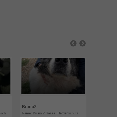
64646
Hessen
64646
Hess
Bruno2
Finn
lich
Name: Bruno 2 Rasse: Herdenschutz
Name: Finn R