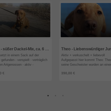
1
Bayern
85591
Bayern
Tony - süßer Dackel-Mix, ca. 6 Monate
etzt in einem Sack auf der
Aktiv + verkuschelt + liebevoll
 gefunden - verspielt - verträglich
Aufgepasst hier kommt Theo: The
len Artgenossen - aktiv -
seine Geschwister wurden an ein
enbezogen - kinderlieb -
regnerischen Tag von Touristen n
0 €
390,00 €
sfroh Hundemama Natasha,
einem Mülleimer entdeckt. Sie wa
 eine ...
...