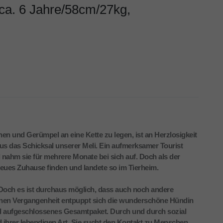
 ca. 6 Jahre/58cm/27kg,
en und Gerümpel an eine Kette zu legen, ist an Herzlosigkeit
us das Schicksal unserer Meli. Ein aufmerksamer Tourist
ahm sie für mehrere Monate bei sich auf. Doch als der
 neues Zuhause finden und landete so im Tierheim.
. Doch es ist durchaus möglich, dass auch noch andere
önen Vergangenheit entpuppt sich die wunderschöne Hündin
und aufgeschlossenes Gesamtpaket. Durch und durch sozial
d ihrer lebendigen Art. Sie sucht den Kontakt zu Menschen