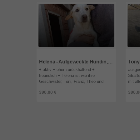
85591
Bayern
8559
Helena - Aufgeweckte Hündin, ca. 5 Monate
+ aktiv + eher zurückhaltend +
ausges
freundlich + Helena ist wie ihre
Straße
Geschwister, Toni, Franz, Theo und
mit al
Paulina, ein echtes Kämpferherz. Die
mensch
390,00 €
390,0
Fünf wurden an einem regnerischen Tag
leben
von T ...
optisch