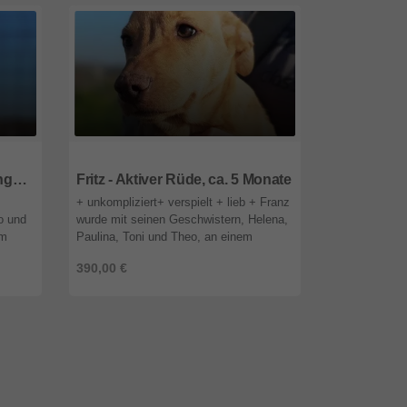
85591
Bayern
85591
Baye
Theo - Liebenswürdiger Junghund, ca. 5 Monate
Fritz - Aktiver Rüde, ca. 5 Monate
+ unkompliziert+ verspielt + lieb + Franz
+ aktiv + inte
o und
wurde mit seinen Geschwistern, Helena,
Paulina ist wi
em
Paulina, Toni und Theo, an einem
Franz, Theo 
eben
regnerischen Tag von Touristen neben
Kämpferherz.
390,00 €
390,00 €
ren kn
einer Mülltonne gefunden. Di ...
regnerischen 