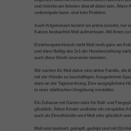
und möchte am liebsten überall dabei sein. Ältere Ki
umkrempeln kann, sind kein Problem.
Auch Artgenossen kommt sie prima zurecht, nur we
Katzen beobachtet Meli aufmerksam. Mit ihnen zus
Erziehungstechnisch steht Meli noch ganz am Anf
und dann fleißig das 1x1 der Hundeerziehung nach
auch diese Hürde sourverän meistern.
Wir suchen für Meli daher eine aktive Familie, die 
mit der Hündin zu beschäftigen. Ausgedehnte Spaz
dann an der Tagesordnung. Eine ausgeglichene Hü
in einer städtischen Umgebung vorstellen.
Ein Zuhause mit Garten wäre für Ball- und Fangspie
glücklich. Ältere Kinder und/oder ein verspielter A
auch als Einzelhündin wird Meli sehr glücklich sein
Meli reist kastriert, geimpft, gechipt und mit EU-H