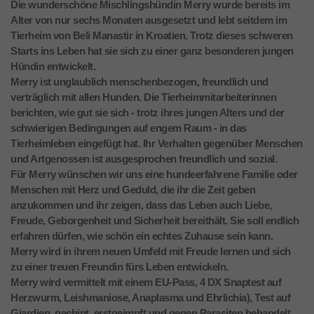
Die wunderschöne Mischlingshündin Merry wurde bereits im
Alter von nur sechs Monaten ausgesetzt und lebt seitdem im
Tierheim von Beli Manastir in Kroatien. Trotz dieses schweren
Starts ins Leben hat sie sich zu einer ganz besonderen jungen
Hündin entwickelt.
Merry ist unglaublich menschenbezogen, freundlich und
verträglich mit allen Hunden. Die Tierheimmitarbeiterinnen
berichten, wie gut sie sich - trotz ihres jungen Alters und der
schwierigen Bedingungen auf engem Raum - in das
Tierheimleben eingefügt hat. Ihr Verhalten gegenüber Menschen
und Artgenossen ist ausgesprochen freundlich und sozial.
Für Merry wünschen wir uns eine hundeerfahrene Familie oder
Menschen mit Herz und Geduld, die ihr die Zeit geben
anzukommen und ihr zeigen, dass das Leben auch Liebe,
Freude, Geborgenheit und Sicherheit bereithält. Sie soll endlich
erfahren dürfen, wie schön ein echtes Zuhause sein kann.
Merry wird in ihrem neuen Umfeld mit Freude lernen und sich
zu einer treuen Freundin fürs Leben entwickeln.
Merry wird vermittelt mit einem EU-Pass, 4 DX Snaptest auf
Herzwurm, Leishmaniose, Anaplasma und Ehrlichia), Test auf
Giardien, gechipt, erstgeimpft und gegen Parasiten behandelt.