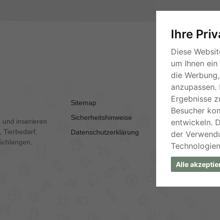
Ihre Pri
Diese Websit
um Ihnen ein
die Werbung, 
anzupassen. 
Ergebnisse z
Sitemap
AGB
Besucher ko
Sicherheitshinweise
Kontakt
entwickeln. 
 und inserieren
 Tierbedarf,
Datenschutzerklärung
Impressum
der Verwend
Schlangen,
Technologien
Alle akzeptie