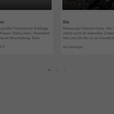
2
Baden-Württemberg
21107
Hamburg
so
Blu
 Typvoller Französische Bulldogge
Reinrassiger Siberian Husky „Blu“ 
Karuso“ (Darkschoko, Ahnentafel)
Jahre) sucht ein liebevolles Zuhau
bereit Beschreibung: Biete
Herz und Zeit Blu ist ein freundlich
 6-jährigen Rüden „Karuso von
verschmuster und lebensfroher Hu
0 €
auf Anfrage
land“ (geboren am 19.02.20 ...
der es liebt zu laufen un ...