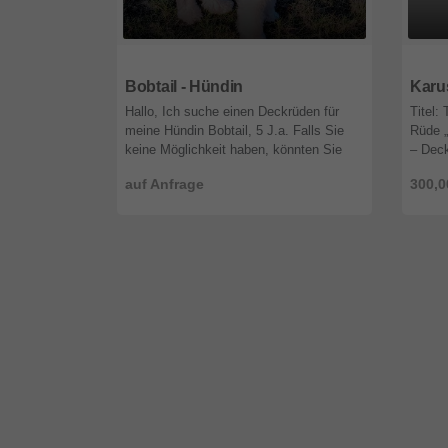
16515
Brandenburg
7765
Bobtail - Hündin
Karu
Hallo, Ich suche einen Deckrüden für
Titel:
meine Hündin Bobtail, 5 J.a. Falls Sie
Rüde „
keine Möglichkeit haben, könnten Sie
– Deck
mir bitte jemanden empfehlen? Auf Ihre
meinen
auf Anfrage
300,0
Rückmeldung freue ich mich. ...
Lipper