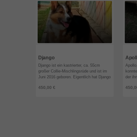
95632
Bayern
9563
Django
Apol
Django ist ein kastrierter, ca. 55cm
Apollo
großer Collie-Mischlingsrüde und ist im
konnte
Juni 2016 geboren. Eigentlich hat Django
der ih
eine Familie, jedoch durfte er noch nie
wenn w
450,00 €
450,0
ins Haus und lebt nur ...
zu übe