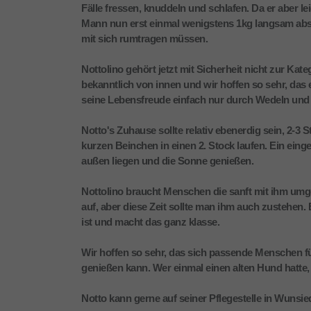
Fälle fressen, knuddeln und schlafen. Da er aber le
Mann nun erst einmal wenigstens 1kg langsam absp
mit sich rumtragen müssen.
Nottolino gehört jetzt mit Sicherheit nicht zur Kat
bekanntlich von innen und wir hoffen so sehr, das
seine Lebensfreude einfach nur durch Wedeln un
Notto's Zuhause sollte relativ ebenerdig sein, 2-3 S
kurzen Beinchen in einen 2. Stock laufen. Ein ein
außen liegen und die Sonne genießen.
Nottolino braucht Menschen die sanft mit ihm umg
auf, aber diese Zeit sollte man ihm auch zustehen
ist und macht das ganz klasse.
Wir hoffen so sehr, das sich passende Menschen fü
genießen kann. Wer einmal einen alten Hund hatte,
Notto kann gerne auf seiner Pflegestelle in Wunsied