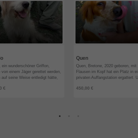
2
Bayern
95632
Bayern
lo
Quen
, ein wunderschöner Griffon,
Quen, Bretone, 2020 geboren, mit
 von einem Jäger gerettet werden,
Flausen im Kopf hat ein Platz in ei
n auf seine Weise entledigt hätte,
privaten Auffangstation ergattert. 
ir nicht versprochen hätten, ihn
Marika hat schon viele unerwünsch
0 €
450,00 €
rnehmen. Apollo ist ...
kranke und alte Hunde gerett ...