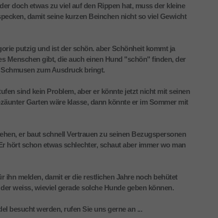
ider doch etwas zu viel auf den Rippen hat, muss der kleine
ecken, damit seine kurzen Beinchen nicht so viel Gewicht
egorie putzig und ist der schön. aber Schönheit kommt ja
 es Menschen gibt, die auch einen Hund "schön" finden, der
d Schmusen zum Ausdruck bringt.
tufen sind kein Problem, aber er könnte jetzt nicht mit seinen
gezäunter Garten wäre klasse, dann könnte er im Sommer mit
ehen, er baut schnell Vertrauen zu seinen Bezugspersonen
. Er hört schon etwas schlechter, schaut aber immer wo man
r ihn melden, damit er die restlichen Jahre noch behütet
 der weiss, wieviel gerade solche Hunde geben können.
el besucht werden, rufen Sie uns gerne an ...