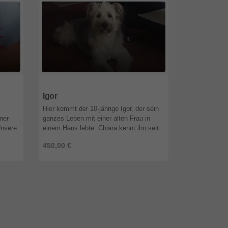
95632
Bayern
95632
Baye
Igor
Nino
Hier kommt der 10-jährige Igor, der sein
Ab Mitte Okto
ner
ganzes Leben mit einer alten Frau in
Flensburg Be
Unsere
einem Haus lebte. Chiara kennt ihn seit
hübsche ca. 
te,
vielen Jahren, sie sagt, er wurde gehegt
große Bretone
450,00 €
450,00 €
und gepflegt bis, ja b ...
ausgesetzt. E
...