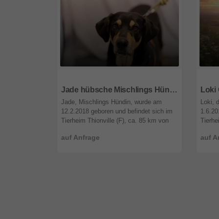
66687
Saarland
6668
Jade hübsche Mischlings Hündin sucht immer noch ein Zuhause
Jade, Mischlings Hündin, wurde am
Loki, 
12.2.2018 geboren und befindet sich im
1.6.20
Tierheim Thionville (F), ca. 85 km von
Tierhe
Saarbrücken. Jade kam vor über 2
Saarbr
auf Anfrage
auf A
Jahren, völlig verängstigt, von ein ...
uns be