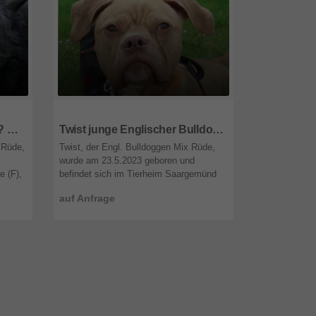
66687
Saarland
66687
Saarl
Harmony Schäferhundmix ? Rüde wartet auf sein Zuhause
Twist junge Englischer Bulldoggen Mix Rüde sucht geduldiges Zuhause
 Rüde,
Twist, der Engl. Bulldoggen Mix Rüde,
Taihina die A
wurde am 23.5.2023 geboren und
wurde am 10.
e (F),
befindet sich im Tierheim Saargemünd
befindet sich 
ony
(F), ca. 15 km von Saarbrücken. Twist
km von Saarbr
auf Anfrage
auf Anfrage
i ...
hat im Moment noch etwas Angst vor Fr
Wärme und San
...