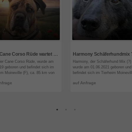
7
Saarland
66687
Saarland
Loki Cane Corso Rüde wartet immer noch im Tierheim auf sein Zuhause
der Cane Corso Rüde, wurde am
Harmony, der Schäferhund Mix (?)
19 geboren und befindet sich im
wurde am 01.06.2021 geboren und
im Moineville (F), ca. 85 km von
befindet sich im Tierheim Moinevill
ücken. Es gibt Geschichten, die
ca. 85 km von Saarbrücken. Harm
nfrage
auf Anfrage
wegen... Loki ist einer ...
kommt aus Rumämien und macht se