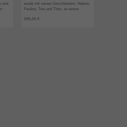
o und
wurde mit seinen Geschwistern, Helena,
Paulina ist wi
em
Paulina, Toni und Theo, an einem
Franz, Theo 
eben
regnerischen Tag von Touristen neben
Kämpferherz.
390,00 €
390,00 €
ren kn
einer Mülltonne gefunden. Di ...
regnerischen 