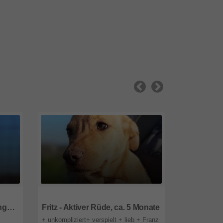
85591
Bayern
85591
Baye
Theo - Liebenswürdiger Junghund, ca. 5 Monate
Fritz - Aktiver Rüde, ca. 5 Monate
+ unkompliziert+ verspielt + lieb + Franz
+ aktiv + inte