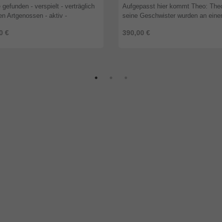
 gefunden - verspielt - verträglich
Aufgepasst hier kommt Theo: The
len Artgenossen - aktiv -
seine Geschwister wurden an ein
enbezogen - kinderlieb -
regnerischen Tag von Touristen n
0 €
390,00 €
sfroh Hundemama Natasha,
einem Mülleimer entdeckt. Sie wa
 eine ...
...