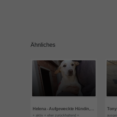
Ähnliches
85591
Bayern
8559
Helena - Aufgeweckte Hündin, ca. 5 Monate
+ aktiv + eher zurückhaltend +
ausges