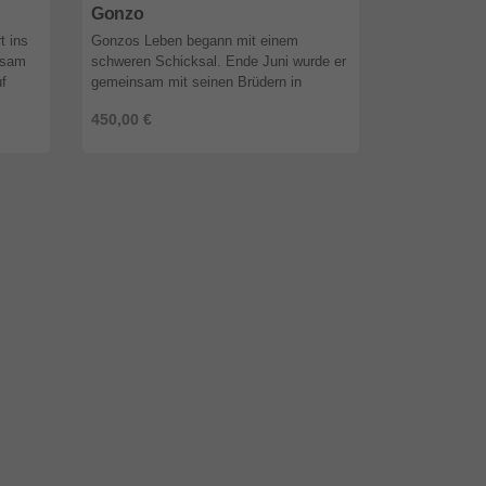
Gonzo
Merlin
t ins
Gonzos Leben begann mit einem
Merlin hat in
nsam
schweren Schicksal. Ende Juni wurde er
Lebenswochen 
f
gemeinsam mit seinen Brüdern in
ein kleiner W
n,
Rumänien auf einem Feld gefunden –
Juni wurde e
450,00 €
450,00 €
 ...
viel zu klein, teilweise verletzt und von
Brüdern in R
Wür ...
gefund ...