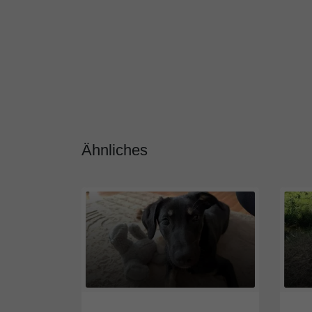
Ähnliches
28844
Niedersachsen
2884