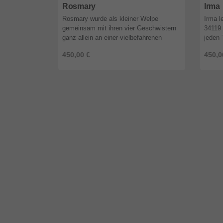
Rosmary
Irma
Rosmary wurde als kleiner Welpe
Irma le
gemeinsam mit ihren vier Geschwistern
34119 
ganz allein an einer vielbefahrenen
jeden 
Straße gefunden. Zum Glück konnten
bereit
450,00 €
450,0
sie rechtzeitig in Sicherheit gebracht w
proble
...