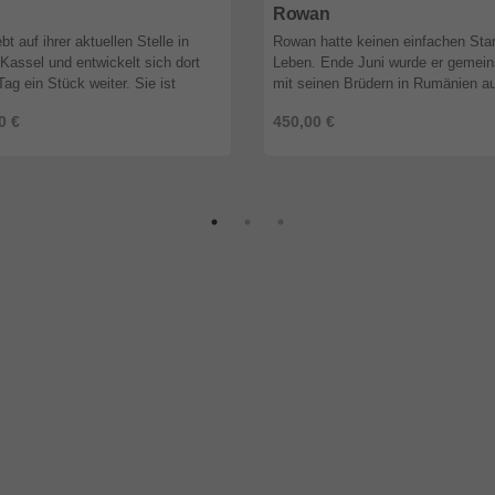
Rowan
bt auf ihrer aktuellen Stelle in
Rowan hatte keinen einfachen Star
Kassel und entwickelt sich dort
Leben. Ende Juni wurde er gemei
Tag ein Stück weiter. Sie ist
mit seinen Brüdern in Rumänien au
s stubenrein, läuft Treppen
einem Feld gefunden – viel zu klei
0 €
450,00 €
mlos und gewöhnt sich immer ...
teilweise verletzt und von Würmern