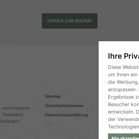
ZURÜCK ZUM INSERAT
Ihre Pri
Diese Websit
um Ihnen ein
die Werbung, 
anzupassen. 
Sitemap
AGB
Ergebnisse z
Besucher ko
Sicherheitshinweise
Kontakt
 und inserieren
entwickeln. 
 Tierbedarf,
Datenschutzerklärung
Impressum
der Verwend
Schlangen,
Technologien
Alle akzeptie