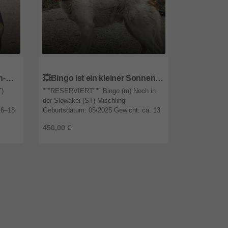
65597
Hessen
65597
Hess
🥰Boyo Appenzeller Sennen-Mix ruhig, ausgeglichen und sehr aufmerksam💥
💥Bingo ist ein kleiner Sonnenschein, der alle mit Liebe und Zuneigung erfüllt 🐶
T)
"""RESERVIERT""" Bingo (m) Noch in
"""RESERVIE
der Slowakei (ST) Mischling
in der Slowak
16–18
Geburtsdatum: 05/2025 Gewicht: ca. 13
Geburtsdatum
kg Größe: 42 cm kastriert Keine
Gewicht: ca. 
450,00 €
400,00 €
Vermittlung nach Österreich Bingo ist ein
cm Endgröße 
...
Vermittlung ..