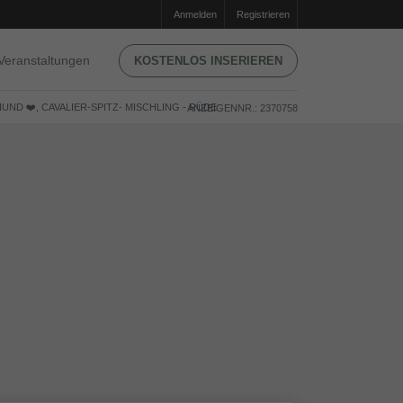
Anmelden
Registrieren
Veranstaltungen
KOSTENLOS INSERIEREN
ND ❤️, CAVALIER-SPITZ- MISCHLING - RÜDE
ANZEIGENNR.: 2370758