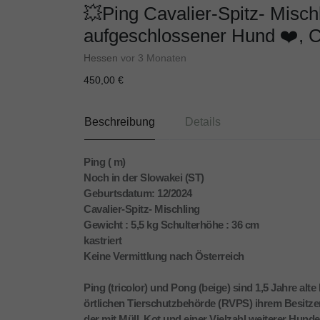
💥Ping Cavalier-Spitz- Mischl
aufgeschlossener Hund ❤️, Ca
Hessen
vor 3 Monaten
450,00 €
Beschreibung
Details
Ping ( m)
Noch in der Slowakei (ST)
Geburtsdatum: 12/2024
Cavalier-Spitz- Mischling
Gewicht : 5,5 kg Schulterhöhe : 36 cm
kastriert
Keine Vermittlung nach Österreich
Ping (tricolor) und Pong (beige) sind 1,5 Jahre al
örtlichen Tierschutzbehörde (RVPS) ihrem Besitz
der mit Müll, Kot und einer Vielzahl weiterer Hunde