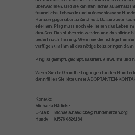
überwachsen, und sie kannten nichts außerhalb ihr
freundliche, liebevolle und aufgeschlossene Hund
Hunden gegenüber äußerst nett. Da sie zuvor kaum
erlernen. Ping muss noch viel lernen das Leben im
draußen. Das stubenrein werden und das alleine b
bedarf noch Training. Wenn sie die richtige Famil
verfügen um ihm all das nötige beizubringen dann me
Ping ist geimpft, gechipt, kastriert, entwurmt und
Wenn Sie die Grundbedingungen für den Hund erfü
dann füllen Sie bitte unser ADOPTANTEN-KONT
Kontakt:
Michaela Hädicke
E-Mail: michaela.haedicke@hundeherzen.org
Handy: 01578 0826134