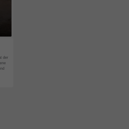
t der
fene
und