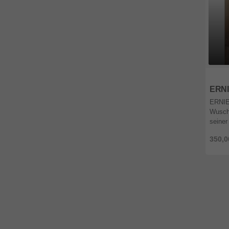
6920
ERN
ERNIE.
Wusch
seiner
kleine
350,0
Leben
verzau