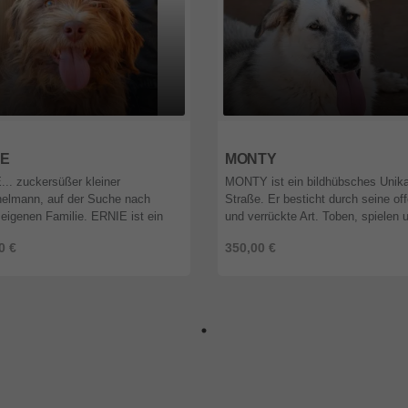
7
Baden-Württemberg
69207
Baden-Württemberg
IE
MONTY
.. zuckersüßer kleiner
MONTY ist ein bildhübsches Unika
elmann, auf der Suche nach
Straße. Er besticht durch seine of
 eigenen Familie. ERNIE ist ein
und verrückte Art. Toben, spielen 
r Clown, der mit seiner
schmusen... das am liebsten den
0 €
350,00 €
sfreude und Sonnenscheinart
ganzen Tag. MONTY verst ...
bert. Er b ...