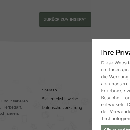
ZURÜCK ZUM INSERAT
Ihre Pri
Diese Websit
um Ihnen ein
die Werbung, 
anzupassen. 
Sitemap
AGB
Ergebnisse z
Besucher ko
Sicherheitshinweise
Kontakt
 und inserieren
entwickeln. 
 Tierbedarf,
Datenschutzerklärung
Impressum
der Verwend
Schlangen,
Technologien
Alle akzeptie