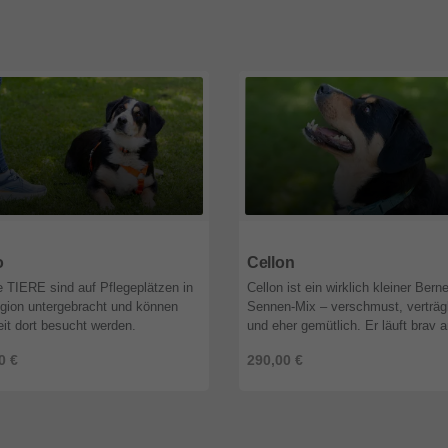
7
Bayern
91207
Bayern
o
Cellon
 TIERE sind auf Pflegeplätzen in
Cellon ist ein wirklich kleiner Berne
gion untergebracht und können
Sennen-Mix – verschmust, verträg
eit dort besucht werden.
und eher gemütlich. Er läuft brav a
taufnahme der Tierhilfe Franken:
Leine, begegnet Menschen freundl
0 €
290,00 €
etzenstein 09244 / 98 23 166 ...
und genießt ruhige Spaziergä ...