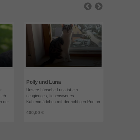
91207
Bayern
91207
Baye
Polly und Luna
Mr. Jingle
r
Unsere hübsche Luna ist ein
Die beiden hü
lich
neugieriges, liebenswertes
und Lutz sin
n der
Katzenmädchen mit der richtigen Portion
ihr Zuhause a
ich
Selbstbewusstsein. Ohne Scheu und
Gründen der B
400,00 €
500,00 €
sehr menschenbezogen zeigt sie
Abschiedssch
unkompliziert an alle ...