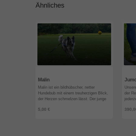
Ähnliches
91207
Bayern
9120
Malin
Jum
Malin ist ein bildhübscher, netter
Unsere
Hundebub mit einem treuherzigen Blick,
der Re
der Herzen schmelzen lässt. Der junge
jederz
Mann ist gut erzogen, benötigt jedoch
Kontak
5,00 €
390,0
Menschen, die ihm liebevoll, ab ...
Büro B