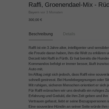
Raffi, Groenendael-Mix - Rü
Bayern
vor 3 Monaten
300,00 €
Beschreibung
Details
Raffi ist ein 3 Jahre alter, intelligenter und sen
die Freude daran haben, ihm die Welt zu erklären 
Derzeit lebt Raffi in Fürth. Er hat bereits die Hund
Kommandos befolgt er immer besser, läuft inzwische
Auto mit.
Im Alltag zeigt sich jedoch, dass Raffi eine souver
schnell gestresst. Bei Hundebegegnungen oder Situa
Mit ruhigen, sicheren Menschen orientiert er sich j
Für Raffi wünschen wir uns deshalb ein ruhiges Z
Erfahrung und Geduld, die ihm Zeit geben und ihn n
Vertrauen gefasst, liebt er seine Bezugspersonen s
Eine souveräne Hündin an seiner Seite würde ihm s