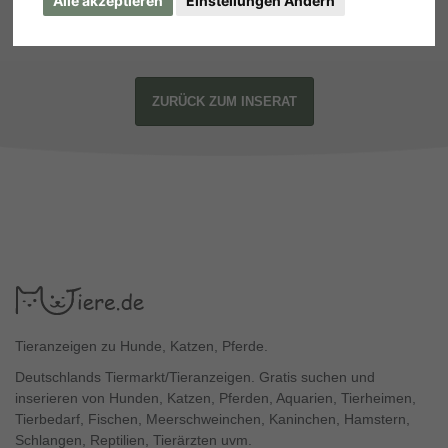
Alle akzeptieren
Einstellungen Ändern
ZURÜCK ZUM INSERAT
Tieranzeigen zu Hunde, Katzen, Pferde.
Deutschlands Tiermarkt/Tieranzeigen. Gratis suchen und
inserieren von Hunden, Katzen, Pferden, Aquarien, Tierheimen,
Tierbedarf, Fischen, Meerschweinchen, Kaninchen, Hamstern,
Schlangen, Reptilien, Tierärzten uvm.