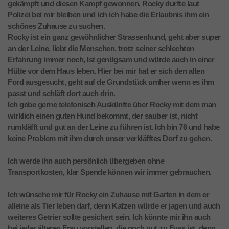
gekämpft und diesen Kampf gewonnen. Rocky durfte laut
Polizei bei mir bleiben und ich ich habe die Erlaubnis ihm ein
schönes Zuhause zu suchen.
Rocky ist ein ganz gewöhnlicher Strassenhund, geht aber super
an der Leine, liebt die Menschen, trotz seiner schlechten
Erfahrung immer noch, Ist genügsam und würde auch in einer
Hütte vor dem Haus leben. Hier bei mir hat er sich den alten
Ford ausgesucht, geht auf de Grundstück umher wenn es ihm
passt und schläft dort auch drin.
Ich gebe gerne telefonisch Auskünfte über Rocky mit dem man
wirklich einen guten Hund bekommt, der sauber ist, nicht
rumkläfft und gut an der Leine zu führen ist. Ich bin 76 und habe
keine Problem mit ihm durch unser verkläfftes Dorf zu gehen.
Ich werde ihn auch persönlich übergeben ohne
Transportkosten, klar Spende können wir immer gebrauchen.
Ich wünsche mir für Rocky ein Zuhause mit Garten in dem er
alleine als Tier leben darf, denn Katzen würde er jagen und auch
weiteres Getrier sollte gesichert sein. Ich könnte mir ihn auch
bei jeder älteren Frau vorstellen, die noch gut zu Fuss ist, denn