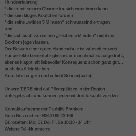
Hundeerfahrung
* die er mit seinem Charme für sich einnehmen kann
* die sein kluges Köpfchen fördern
* die seine „wilden 5 Minuten“ schmunzelnd ertragen
und
*die sich auch von seinen „frechen 5 Minuten“ nicht ins
Boxhorn jagen lassen.
Der Besuch einer guten Hundeschule ist wünschenswert.
Für perfekte Leinenführigkeit ist er manchmal zu aufgedreht,
aber es klappt mit liebevoller Konsequenz schon ganz gut…
auch das Alleinbleiben.
Auto fährt er gern und er liebt Schnee(bälle).
Unsere TIERE sind auf Pflegeplätzen in der Region
untergebracht und können jederzeit dort besucht werden.
Kontaktaufnahme der Tierhilfe Franken:
Büro Betzenstein 09244 / 98 23 166
Bürozeiten: Mo, Di, Do, Fr, Sa 10:30 - 14 Uhr
Weitere Tel.-Nummern: