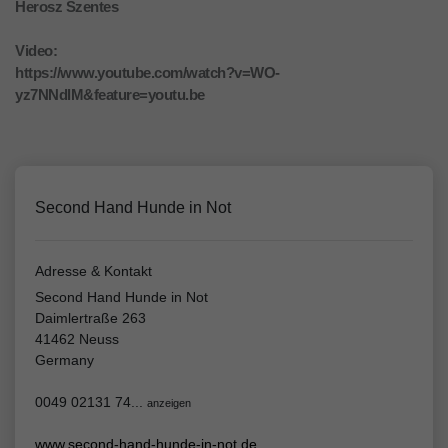
Herosz Szentes
Video:
https://www.youtube.com/watch?v=WO-
yz7NNdlM&feature=youtu.be
Second Hand Hunde in Not
Adresse & Kontakt
Second Hand Hunde in Not
Daimlertraße 263
41462 Neuss
Germany
0049 02131 74...
anzeigen
www.second-hand-hunde-in-not.de