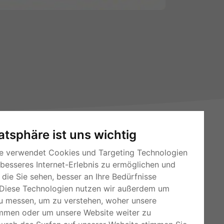
vatsphäre ist uns wichtig
e verwendet Cookies und Targeting Technologien
 besseres Internet-Erlebnis zu ermöglichen und
die Sie sehen, besser an Ihre Bedürfnisse
Diese Technologien nutzen wir außerdem um
RSS-Feeds
u messen, um zu verstehen, woher unsere
Für Webmaster
mmen oder um unsere Website weiter zu
Kleinanzeigen-Österreich