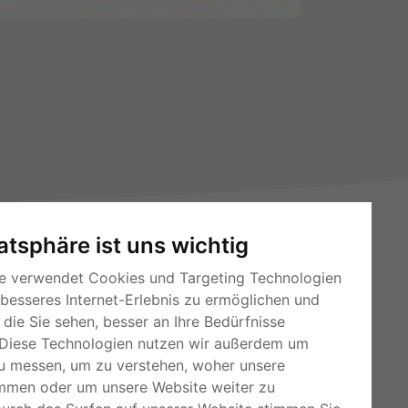
vatsphäre ist uns wichtig
e verwendet Cookies und Targeting Technologien
 besseres Internet-Erlebnis zu ermöglichen und
die Sie sehen, besser an Ihre Bedürfnisse
Diese Technologien nutzen wir außerdem um
RSS-Feeds
u messen, um zu verstehen, woher unsere
Für Webmaster
mmen oder um unsere Website weiter zu
Kleinanzeigen-Österreich