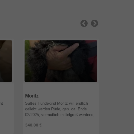
67141
Rheinland-Pfalz
67141
Rhein
Moritz
Maik
ht
Süßes Hundekind Moritz will endlich
Maik geb, 15
geliebt werden Rüde, geb. ca. Ende
kg, geimpft, 
02/2025, vermutlich mittelgroß werdend,
Babesiose, Bo
t auf
geimpft, gechipt, vor Ausreise Test auf
Anaplasmose, 
340,00 €
250,00 €
, Anap
Babesiose, Borreliose, Ehrli ...
Leishmaniose
6 Mona ...