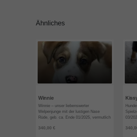
Ähnliches
67141
Rheinland-Pfalz
6714
Winnie
Kiss
Winnie – unser liebenswerter
Hundek
Welpenjunge mit der lustigen Nase
Spielz
Rüde, geb. ca. Ende 01/2025, vermutlich
03/202
groß werdend, geimpft, gechipt, vor
mittel
340,00 €
340,0
Ausreise Test auf Babesiose, Borreliose,
Ausrei
...