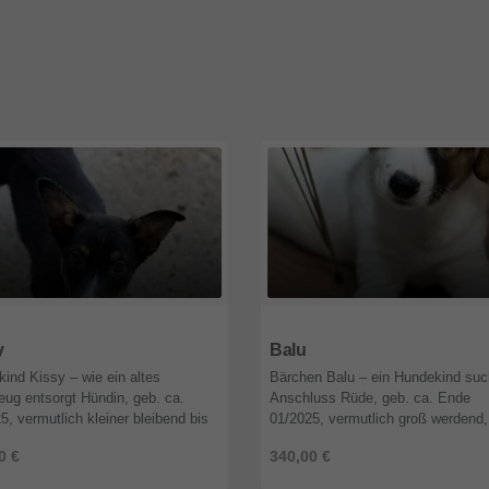
1
Rheinland-Pfalz
67141
Rheinland-Pfalz
y
Balu
ind Kissy – wie ein altes
Bärchen Balu – ein Hundekind suc
eug entsorgt Hündin, geb. ca.
Anschluss Rüde, geb. ca. Ende
5, vermutlich kleiner bleibend bis
01/2025, vermutlich groß werdend,
groß werdend, geimpft, gechipt, vor
geimpft, gechipt, vor Ausreise Tes
0 €
340,00 €
se Test auf Babesiose, ...
Babesiose, Borreliose, Ehrlichiose
...