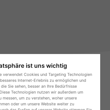
vatsphäre ist uns wichtig
e verwendet Cookies und Targeting Technologien
 besseres Internet-Erlebnis zu ermöglichen und
die Sie sehen, besser an Ihre Bedürfnisse
Diese Technologien nutzen wir außerdem um
u messen, um zu verstehen, woher unsere
RSS-Feeds
mmen oder um unsere Website weiter zu
Für Webmaster
Durch das Surfen auf unserer Website stimmen Sie