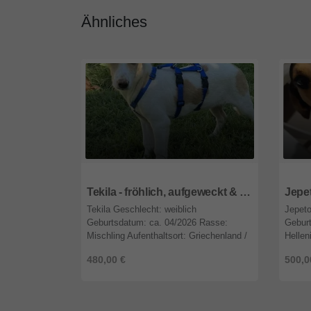
Ähnliches
47809
Nordrhein-Westfalen
4780
Tekila - fröhlich, aufgeweckt & spielfreudig 🎈
Tekila Geschlecht: weiblich
Jepeto
Geburtsdatum: ca. 04/2026 Rasse:
Geburt
Mischling Aufenthaltsort: Griechenland /
Hellen
Karditsa Vorgeschichte Tekila wurde von
cm) Au
480,00 €
500,0
unserer Tierschützerin Xrysa auf der ...
Kardit