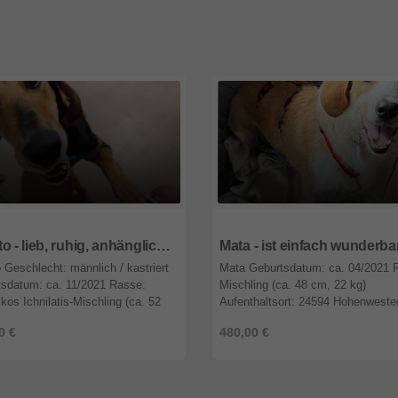
9
Nordrhein-Westfalen
47809
Nordrhein-Westfalen
Jepeto - lieb, ruhig, anhänglich ☺️
Mata - ist einfach wunderba
 Geschlecht: männlich / kastriert
Mata Geburtsdatum: ca. 04/2021 
sdatum: ca. 11/2021 Rasse:
Mischling (ca. 48 cm, 22 kg)
ikos Ichnilatis-Mischling (ca. 52
Aufenthaltsort: 24594 Hohenweste
fenthaltsort: Griechenland /
(Schleswig-Holstein) Herkunft:
0 €
480,00 €
sa Vorgeschichte Jepeto wu ...
Griechenland / Karditsa Vorgeschi
Mata lebt ...