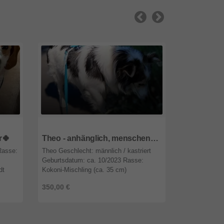
47809
Nordrhein-Westfalen
47809
Nordr
r🍀
Theo - anhänglich, menschenbezogen, sehr liebevoll 💞
Rasse:
Theo Geschlecht: männlich / kastriert
Mato demnächs
Geburtsdatum: ca. 10/2023 Rasse:
10555 Berlin
dt
Kokoni-Mischling (ca. 35 cm)
Geburtsdatum
Aufenthaltsort: 12359 Berlin Herkunft:
Mischling (ca
350,00 €
480,00 €
chte
Griechenland / Karditsa Vorgeschichte
Griechenland 
Th ...