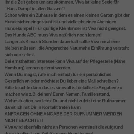
ihr die Zeit geben um anzukommen, Viva ist keine Seele für
"Hans Dampf in allen Gassen"!
Schön wäre ein Zuhause in dem es einen kleinen Garten gibt der
Hundesicher eingezäunt ist und vielleicht einen 4beinigen
Hundekumpel ! Für quirlige Kleinkinder ist Viva nicht geeignet.
Das Hunde ABC muss Viva natürlich noch lernen!
Länger als 4 max 5 Stunden dauerhaft sollte Viva nie alleine
bleiben müssen , die Artgerechte Naturnahe Ernährung versteht
sich von selbst.
Bei ernsthaftem Interesse kann Viva auf der Pflegestelle (Nähe
Hamburg) kennen gelernt werden.
Wenn Du magst, rufe mich einfach für ein persönliches
Gespräch an oder möchtest Du lieber eine Mail schreiben?
Bitte beachte dann das es sinnvoll ist detaillierte Angaben zu
machen wie z.B. deinen/ Euren Namen, Familienstand,
Wohnsituation, wo lebst Du und nicht zuletzt eine Rufnummer
damit ich mit Dir in Kontakt treten kann.
ANFRAGEN OHNE ANGABE DER RUFNUMMER WERDEN
NICHT BEACHTET!
Viva wird ebenfalls nicht an Personen vermittelt die aufgrund
der aktuellen Lage Zeit für einen Hund haben!