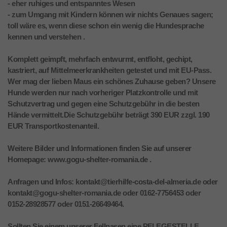
- eher ruhiges und entspanntes Wesen
- zum Umgang mit Kindern können wir nichts Genaues sagen;
toll wäre es, wenn diese schon ein wenig die Hundesprache
kennen und verstehen .
Komplett geimpft, mehrfach entwurmt, entfloht, gechipt,
kastriert, auf Mittelmeerkrankheiten getestet und mit EU-Pass.
Wer mag der lieben Maus ein schönes Zuhause geben? Unsere
Hunde werden nur nach vorheriger Platzkontrolle und mit
Schutzvertrag und gegen eine Schutzgebühr in die besten
Hände vermittelt.Die Schutzgebühr beträgt 390 EUR zzgl. 190
EUR Transportkostenanteil.
Weitere Bilder und Informationen finden Sie auf unserer
Homepage: www.gogu-shelter-romania.de .
Anfragen und Infos: kontakt@tierhilfe-costa-del-almeria.de oder
kontakt@gogu-shelter-romania.de oder 0162-7756453 oder
0152-28928577 oder 0151-26649464.
Sollten Sie einem unserer Fellnasen eine PFLEGESTELLE