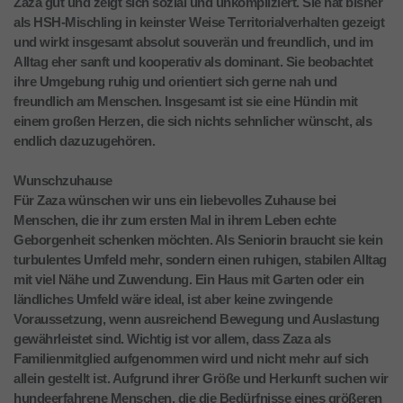
Zaza gut und zeigt sich sozial und unkompliziert. Sie hat bisher
als HSH-Mischling in keinster Weise Territorialverhalten gezeigt
und wirkt insgesamt absolut souverän und freundlich, und im
Alltag eher sanft und kooperativ als dominant. Sie beobachtet
ihre Umgebung ruhig und orientiert sich gerne nah und
freundlich am Menschen. Insgesamt ist sie eine Hündin mit
einem großen Herzen, die sich nichts sehnlicher wünscht, als
endlich dazuzugehören.
Wunschzuhause
Für Zaza wünschen wir uns ein liebevolles Zuhause bei
Menschen, die ihr zum ersten Mal in ihrem Leben echte
Geborgenheit schenken möchten. Als Seniorin braucht sie kein
turbulentes Umfeld mehr, sondern einen ruhigen, stabilen Alltag
mit viel Nähe und Zuwendung. Ein Haus mit Garten oder ein
ländliches Umfeld wäre ideal, ist aber keine zwingende
Voraussetzung, wenn ausreichend Bewegung und Auslastung
gewährleistet sind. Wichtig ist vor allem, dass Zaza als
Familienmitglied aufgenommen wird und nicht mehr auf sich
allein gestellt ist. Aufgrund ihrer Größe und Herkunft suchen wir
hundeerfahrene Menschen, die die Bedürfnisse eines größeren