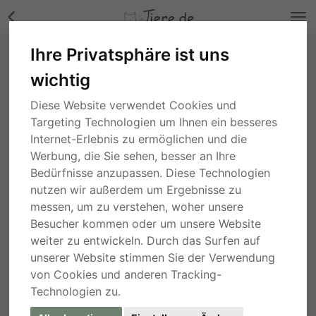
Ihre Privatsphäre ist uns
lieber, kastrierter, sozialer 2 jähriger Bruno
wichtig
muss im Zwinger leben, wenn wir keinen Platz
für ihn finden, Mischling - Rüde Bilder
Diese Website verwendet Cookies und
Bayern
, vor 3 Jahren
Targeting Technologien um Ihnen ein besseres
Internet-Erlebnis zu ermöglichen und die
Werbung, die Sie sehen, besser an Ihre
Bedürfnisse anzupassen. Diese Technologien
nutzen wir außerdem um Ergebnisse zu
messen, um zu verstehen, woher unsere
Besucher kommen oder um unsere Website
weiter zu entwickeln. Durch das Surfen auf
unserer Website stimmen Sie der Verwendung
von Cookies und anderen Tracking-
Technologien zu.