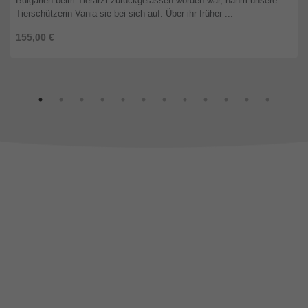
Bulgarien beim Tierarzt zurückgelassen worden war, nahm unsere
Tierschützerin Vania sie bei sich auf. Über ihr früher ...
155,00 €