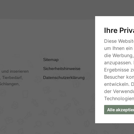
Ihre Pri
Diese Websit
um Ihnen ein
die Werbung, 
Sitemap
AGB
anzupassen. 
Sicherheitshinweise
Kontakt
Ergebnisse z
 und inserieren
Besucher ko
 Tierbedarf,
Datenschutzerklärung
Impressum
entwickeln. 
Schlangen,
der Verwend
Technologien
Alle akzeptie