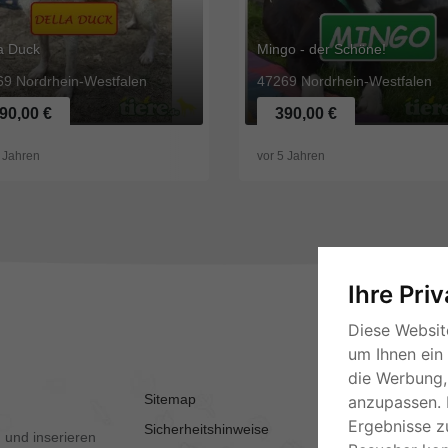
a Duck
Mingo - der Schöne!
69
Nordrhein-Westfalen
47269
Nordrhein-Westfalen
90,00 €
390,00 €
 Jahren
vor
5 Jahren
Ihre Pri
Diese Websit
um Ihnen ein
die Werbung, 
Sitemap
AGB
anzupassen. 
Ergebnisse z
Sicherheitshinweise
Kontakt
 und inserieren