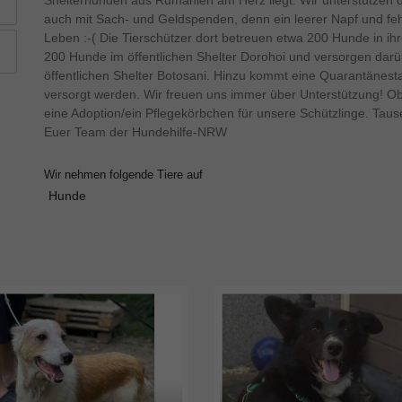
Shelterhunden aus Rumänien am Herz liegt. Wir unterstützen di
auch mit Sach- und Geldspenden, denn ein leerer Napf und fe
Leben :-( Die Tierschützer dort betreuen etwa 200 Hunde in ihr
200 Hunde im öffentlichen Shelter Dorohoi und versorgen darü
öffentlichen Shelter Botosani. Hinzu kommt eine Quarantänes
versorgt werden. Wir freuen uns immer über Unterstützung! Ob
eine Adoption/ein Pflegekörbchen für unsere Schützlinge. Tau
Euer Team der Hundehilfe-NRW
Wir nehmen folgende Tiere auf
Hunde