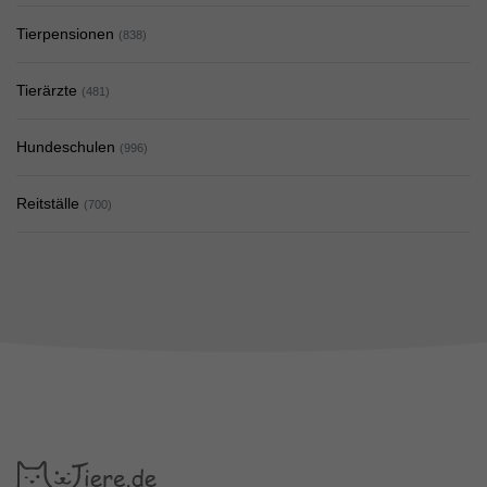
Tierpensionen
(838)
Tierärzte
(481)
Hundeschulen
(996)
Reitställe
(700)