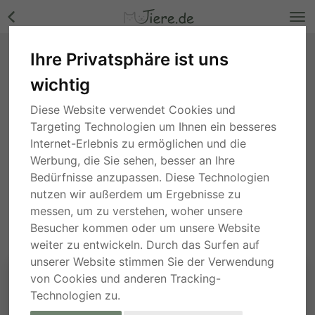
Ihre Privatsphäre ist uns
wichtig
5 Monaten
Baden-Württemberg
Breitrandschildkröten Jungtier - unbekannt
Diese Website verwendet Cookies und
90,00 €
Targeting Technologien um Ihnen ein besseres
Internet-Erlebnis zu ermöglichen und die
PRIVAT
JUNGTIER
Werbung, die Sie sehen, besser an Ihre
Bedürfnisse anzupassen. Diese Technologien
10 Monaten
Baden-Württemberg
Breitrandschildkröten Jungtier - unbekannt
nutzen wir außerdem um Ergebnisse zu
messen, um zu verstehen, woher unsere
80,00 €
Besucher kommen oder um unsere Website
PRIVAT
JUNGTIER
weiter zu entwickeln. Durch das Surfen auf
unserer Website stimmen Sie der Verwendung
von Cookies und anderen Tracking-
Technologien zu.