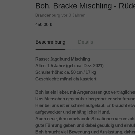
Boh, Bracke Mischling - Rüd
Brandenburg
vor 3 Jahren
450,00 €
Beschreibung
Details
Rasse: Jagdhund Mischling
Alter: 1,5 Jahre (geb. ca. Dez. 2021)
Schulterhöhe: ca. 50 cm / 17 kg
Geschlecht: männlich/ kastriert
Boh ist ein lieber, mit Artgenossen gut verträglic
Uns Menschen gegenüber begegnet er sehr freundli
Hier bei uns ist er schnell aufgetaut. Er braucht etw
aufgeweckter und anhänglicher Hund.
Auch neue, ihm unbekannte Situationen verunsicher
gute Führung geben und dabei geduldig und einfü
Boh braucht viel Bewegung und Auslastung, daher