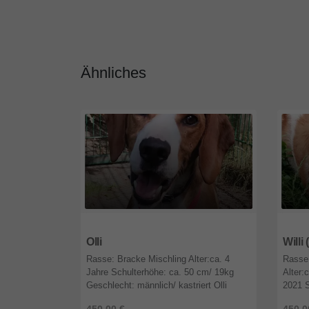
Ähnliches
16244
Brandenburg
1624
Olli
Willi
Rasse: Bracke Mischling Alter:ca. 4
Rasse:
Jahre Schulterhöhe: ca. 50 cm/ 19kg
Alter:
Geschlecht: männlich/ kastriert Olli
2021 S
(Manolis) ist ein ca. 3- 4 Jahre junger
Geschl