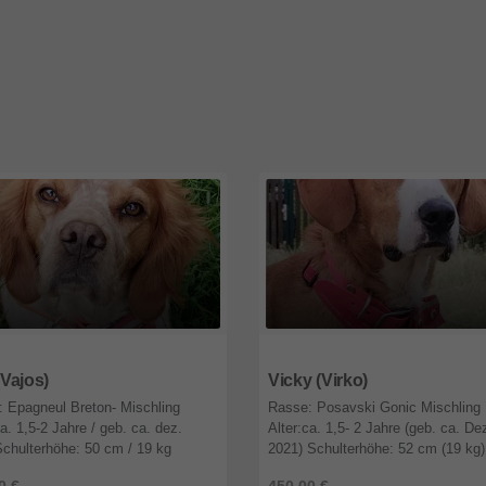
4
Brandenburg
16244
Brandenburg
 (Vajos)
Vicky (Virko)
 Epagneul Breton- Mischling
Rasse: Posavski Gonic Mischling
ca. 1,5-2 Jahre / geb. ca. dez.
Alter:ca. 1,5- 2 Jahre (geb. ca. De
chulterhöhe: 50 cm / 19 kg
2021) Schulterhöhe: 52 cm (19 kg)
echt: männlich/kastriert Willi,
Geschlecht: männlich/ kastriert Vi