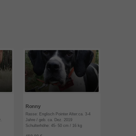
16244
Brandenburg
Ronny
Rasse: Englisch Pointer Alter:ca. 3-4
z.
Jahre / geb. ca. Dez. 2019
Schulterhöhe: 45- 50 cm / 16 kg
cky
Geschlecht: männlich/kastriert Ronny ist