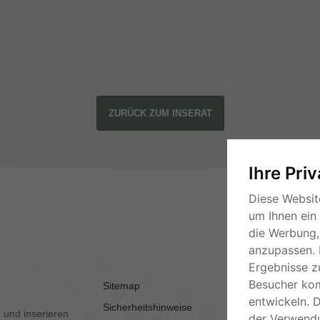
ZURÜCK ZUM INSERAT
Ihre Pri
Diese Websit
um Ihnen ein
die Werbung, 
anzupassen. 
Ergebnisse z
Besucher ko
Sitemap
AGB
entwickeln. 
Sicherheitshinweise
Kontakt
 und inserieren
der Verwend