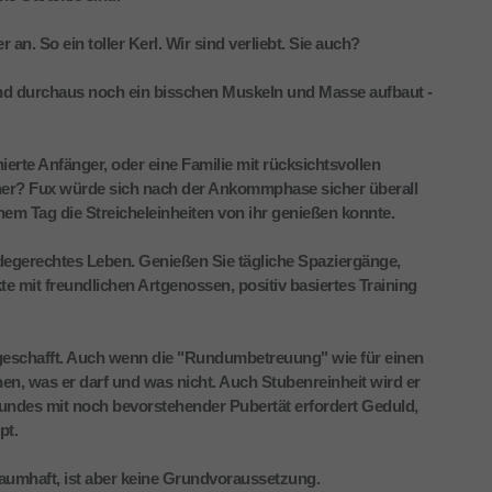
 an. So ein toller Kerl. Wir sind verliebt. Sie auch?
hund durchaus noch ein bisschen Muskeln und Masse aufbaut -
erte Anfänger, oder eine Familie mit rücksichtsvollen
tner? Fux würde sich nach der Ankommphase sicher überall
inem Tag die Streicheleinheiten von ihr genießen konnte.
degerechtes Leben. Genießen Sie tägliche Spaziergänge,
e mit freundlichen Artgenossen, positiv basiertes Training
eschafft. Auch wenn die "Rundumbetreuung" wie für einen
en, was er darf und was nicht. Auch Stubenreinheit wird er
undes mit noch bevorstehender Pubertät erfordert Geduld,
pt.
raumhaft, ist aber keine Grundvoraussetzung.