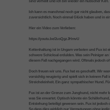
sind verheilt und ich bin wieder ein hübscher Kerl.
Ich kann es manchmal noch gar nicht glauben, dass
zuversichtlich. Noch einmal Glück haben und in e
Hier ein Video zum Verlieben:
https://youtu.be/2usQgzJHmvU
Kettenhaltung ist in Ungarn verboten und Fux ist 
schwere Schicksal erdulden. Was sein Peiniger an S
diesem Fall nachgegangen wird. Oftmals jedoch 
Doch freuen wir uns. Fux hat es geschafft. Wir war
vorsichtig neugierig und spielt sich in keinem Fal
Streicheleinheit. Ein ganz sympathischer Hund. F
Fux ist an der Grenze zum Junghund, nicht mehr kl
was Sie erwartet. Optisch könnte ein Schäferhund, e
Entstehung beteiligt gewesen sein. Fux ist jedoch 
So dass dies wirklich nur Vermutungen ohne jeglic