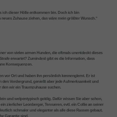
 ich dieser Hölle entkommen bin. Doch ich bin
in neues Zuhause ziehen, das wäre mein größter Wunsch.“
einer von vielen armen Hunden, die oftmals unentdeckt dieses
trafe erwartet? Zumindest gibt es die Information, dass
ohne Konsequenzen.
en vor Ort und haben ihn persönlich kennenglernt. Er ist
l in den Vordergrund, genießt aber jede Aufmerksamkeit und
ür den wir ein Traumzuhause suchen.
ein und welpentypisch goldig. Dafür wissen Sie aber schon,
in zierlicher Leonberger, Tervueren, evtl. ein Collie an seiner
deutlich schmaler und eleganter als alle diese Rassen gebaut.
he Garantie sind.