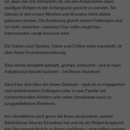
ist, dass viel Zeit vorhanden ist, um den Ansprüchen eines
quirligen Welpen in der Anfangszeit gerecht zu werden. Sie
können in den ersten Wochen und Monaten nicht alleine
gelassen werden. Die Erziehung gleicht einem Fulltimejob und
ist nicht -nebenher- machbar! Das sollte möglichen
Interessenten vorab bewusst sein!
Ein Garten zum Spielen, Toben und Chillen wäre traumhaft, ist
aber keine Grundvoraussetzung.
Sina würde komplett geimpft, gechipt, entwurmt - und je nach
Adoptionszeitpunkt kastriert -, bei Ihnen einziehen!
Sina freut sich über ein neues Zuhause – egal ob zu engagierten
und ambitionierten Anfängern oder in eine Familie mit
rücksichtsvollen Kindern oder unter Umständen auch zu
junggebliebenen Rentnern.
Ihre Vermittlerin wird gerne mit Ihnen besprechen, welche
Bedürfnisse Sina im Einzelnen hat und ob ein Welpe/Junghund
wie Sina grundsätzlich zu Ihnen und Ihrem Lebensalltag passen