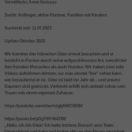
Vermittlerin: Anne Awiszus
Sucht: Anfänger, aktive Rentner, Familien mit Kindern
Suchend seit: 11.07.2023
Update Oktober 2023
Wir konnten den hübschen Gitar erneut besuchen und er
besticht in Person durch seine aufgeschlossene Art, sowohl bei
ihm fremden Menschen als auch Hunden. Wir haben zwei tolle
Videos aufnehmen können, wo man einmal "live" sehen kann,
wie bezaubernd er ist. Gitar ist bald ein Jahr alt... und unsere
Daumen sind gedrückt. Vielleicht erfüllt sich alsbald schon sein
Traum vob einem eigenem Zuhause.
https://youtube.com/shorts/gtj4tWC6EIM
https://youtu.be/yDgY8YHbD3M
„Hallo, ich bin Gitar! Ich hatte letztens Besuch vom Team
Deutschland und habe mal locker alle um den Finger gewickelt.