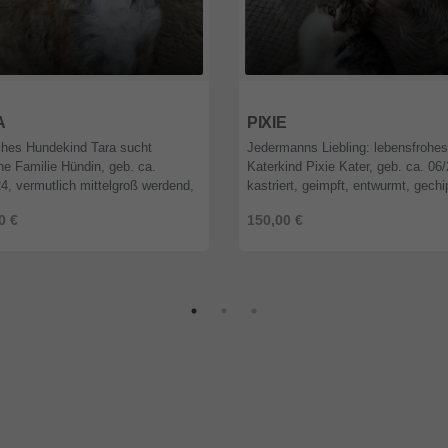
9
Berlin
12589
Berlin
A
PIXIE
ches Hundekind Tara sucht
Jedermanns Liebling: lebensfrohes
che Familie Hündin, geb. ca.
Katerkind Pixie Kater, geb. ca. 06
4, vermutlich mittelgroß werdend,
kastriert, geimpft, entwurmt, gechi
t, entwurmt, gechipt, vor Ausreise
EU-Heimtierpass, vor Ausreise Tes
0 €
150,00 €
uf Babesiose, Borreliose, ...
FIV und FeLV Katerchen Pix ...