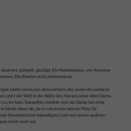
s
 kastriert, geimpft, gechipt, EU-Heimtierpass, vor Ausreise
lasmose, Dirofilarien und Leishmaniose
or (siehe www.sos-strassentiere.de) sowie ein weiteres
 Licht der Welt in der Nähe des Hauses einer alten Dame.
h zu ihr kam. Daraufhin meldete sich die Dame bei einer
st lehnte diese ab, da es wie immer keinen Platz für
chste Hundekind bei lebendigem Leib von einem anderen
lpen doch noch auf.