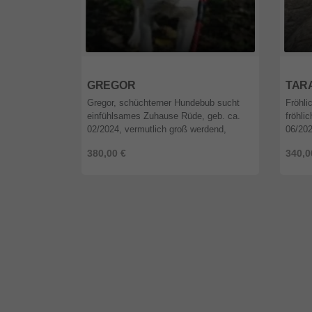
12589
Berlin
1258
GREGOR
TAR
Gregor, schüchterner Hundebub sucht
Fröhli
einfühlsames Zuhause Rüde, geb. ca.
fröhli
02/2024, vermutlich groß werdend,
06/202
kastriert, geimpft, gechipt, EU-
geimpf
380,00 €
340,0
Heimtierpass, vor Ausreise Test auf
Test a
Babesi ...