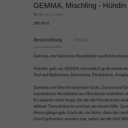
GEMMA, Mischling - Hündin
Berlin
vor 1 Jahr
380,00 €
Beschreibung
Details
Gemma, ein hübsches Hundekind sucht Anschlus
Hündin, geb. ca. 02/2024, vermutlich groß werdend,
Test auf Babesiose, Borreliose, Ehrlichiose, Anap
Gemma und ihre Geschwister Golo, Gonzo und Greg
namenloses Hundekind aus Rumänien erblickten das
Es dauerte nicht lange, bis die die Hundeschar auc
aktiven Tierschützerin und bat um deren Hilfe. Zuer
Neuzugänge gab. Doch als sie hörte, dass das se
Hund gefressen worden war, nahm sie die fünf We