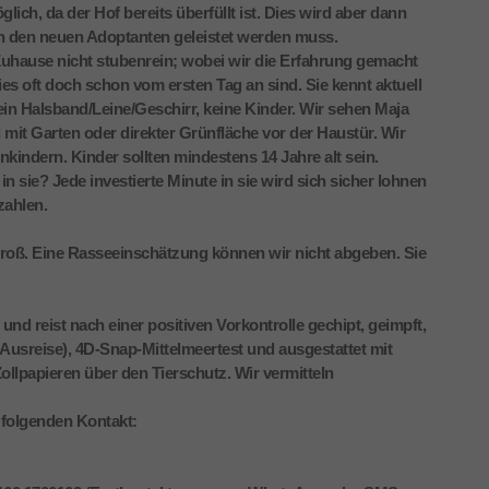
lich, da der Hof bereits überfüllt ist. Dies wird aber dann
on den neuen Adoptanten geleistet werden muss.
 Zuhause nicht stubenrein; wobei wir die Erfahrung gemacht
s oft doch schon vom ersten Tag an sind. Sie kennt aktuell
kein Halsband/Leine/Geschirr, keine Kinder. Wir sehen Maja
 mit Garten oder direkter Grünfläche vor der Haustür. Wir
kindern. Kinder sollten mindestens 14 Jahre alt sein.
sie? Jede investierte Minute in sie wird sich sicher lohnen
zahlen.
 groß. Eine Rasseeinschätzung können wir nicht abgeben. Sie
nd reist nach einer positiven Vorkontrolle gechipt, geimpft,
or Ausreise), 4D-Snap-Mittelmeertest und ausgestattet mit
lpapieren über den Tierschutz. Wir vermitteln
 folgenden Kontakt: