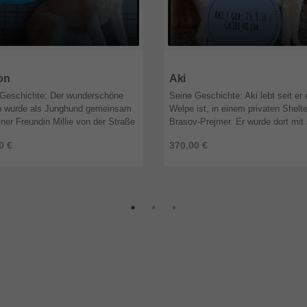
9
Nordrhein-Westfalen
57299
Nordrhein-Westfalen
on
Aki
 Geschichte: Der wunderschöne
Seine Geschichte: Aki lebt seit er 
n wurde als Junghund gemeinsam
Welpe ist, in einem privaten Shelte
iner Freundin Millie von der Straße
Brasov-Prejmer. Er wurde dort mit 
undefängern weggefangen und in
Mutter und den Brüdern Sam und 
0 €
370,00 €
tung gebracht. Von dort au ...
aufgenommen. Die Mama ha ...