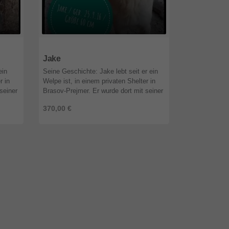
57299
Nordrhein-Westfalen
57299
Nordr
Jake
Senta
ein
Seine Geschichte: Jake lebt seit er ein
Ihre Geschich
r in
Welpe ist, in einem privaten Shelter in
Welpe ist, in 
seiner
Brasov-Prejmer. Er wurde dort mit seiner
Brasov-Prejm
Jake
Mutter und den Brüdern Sam und Aki
trächtig in d
370,00 €
370,00 €
aufgenommen. Die Mama ha ...
aufgenommen.
Geschwist ...