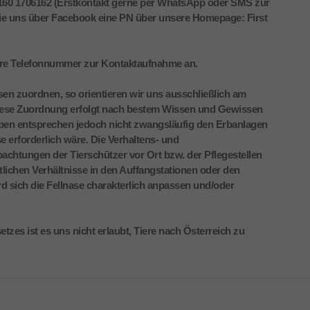
 160 1706162 (Erstkontakt gerne per WhatsApp oder SMS zur
ie uns über Facebook eine PN über unsere Homepage: First
 ihre Telefonnummer zur Kontaktaufnahme an.
n zuordnen, so orientieren wir uns ausschließlich am
iese Zuordnung erfolgt nach bestem Wissen und Gewissen
gaben entsprechen jedoch nicht zwangsläufig den Erbanlagen
erforderlich wäre. Die Verhaltens- und
achtungen der Tierschützer vor Ort bzw. der Pflegestellen
rtlichen Verhältnisse in den Auffangstationen oder den
rd sich die Fellnase charakterlich anpassen und/oder
zes ist es uns nicht erlaubt, Tiere nach Österreich zu