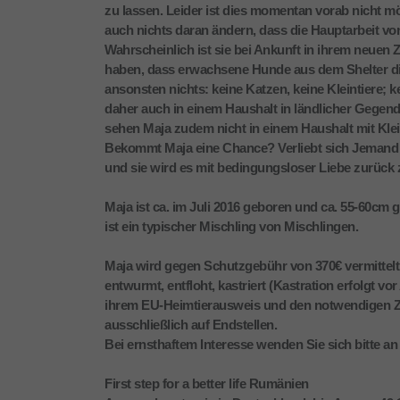
zu lassen. Leider ist dies momentan vorab nicht mög
auch nichts daran ändern, dass die Hauptarbeit v
Wahrscheinlich ist sie bei Ankunft in ihrem neuen
haben, dass erwachsene Hunde aus dem Shelter die
ansonsten nichts: keine Katzen, keine Kleintiere; 
daher auch in einem Haushalt in ländlicher Gegend
sehen Maja zudem nicht in einem Haushalt mit Klein
Bekommt Maja eine Chance? Verliebt sich Jemand in 
und sie wird es mit bedingungsloser Liebe zurück 
Maja ist ca. im Juli 2016 geboren und ca. 55-60cm
ist ein typischer Mischling von Mischlingen.
Maja wird gegen Schutzgebühr von 370€ vermittelt u
entwurmt, entfloht, kastriert (Kastration erfolgt v
ihrem EU-Heimtierausweis und den notwendigen Zol
ausschließlich auf Endstellen.
Bei ernsthaftem Interesse wenden Sie sich bitte an
First step for a better life Rumänien