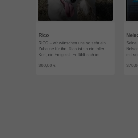
57299
Nordrhein-Westfalen
5729
Rico
Nels
RICO – wir wünschen uns so sehr ein
Seine
Zuhause für ihn. Rico ist so ein toller
Nelso
Kerl; ein Freigeist. Er fühlt sich im
mit se
Shelter überhaupt nicht wohl und freut
von H
300,00 €
370,0
sich auf die wenige Zeit die ...
die Tö