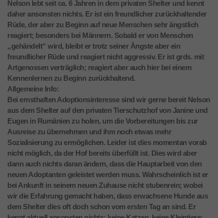
Nelson lebt seit ca. 6 Jahren in dem privaten Shelter und kennt
daher ansonsten nichts. Er ist ein freundlicher zurückhaltender
Rüde, der aber zu Beginn auf neue Menschen sehr ängstlich
reagiert; besonders bei Männern. Sobald er von Menschen
„gehändelt“ wird, bleibt er trotz seiner Ängste aber ein
freundlicher Rüde und reagiert nicht aggressiv. Er ist grds. mit
Artgenossen verträglich; reagiert aber auch hier bei einem
Kennenlernen zu Beginn zurückhaltend.
Allgemeine Info:
Bei ernsthaften Adoptionsinteresse sind wir gerne bereit Nelson
aus dem Shelter auf den privaten Tierschutzhof von Janine und
Eugen in Rumänien zu holen, um die Vorbereitungen bis zur
Ausreise zu übernehmen und ihm noch etwas mehr
Sozialisierung zu ermöglichen. Leider ist dies momentan vorab
nicht möglich, da der Hof bereits überfüllt ist. Dies wird aber
dann auch nichts daran ändern, dass die Hauptarbeit von den
neuen Adoptanten geleistet werden muss. Wahrscheinlich ist er
bei Ankunft in seinem neuen Zuhause nicht stubenrein; wobei
wir die Erfahrung gemacht haben, dass erwachsene Hunde aus
dem Shelter dies oft doch schon vom ersten Tag an sind. Er
kennt aktuell ansonsten nichts: keine Katzen, keine Kleintiere;