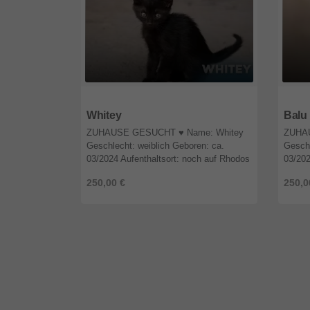
55592
Rheinland-Pfalz
5559
Whitey
Balu
ZUHAUSE GESUCHT ♥️ Name: Whitey
ZUHAU
Geschlecht: weiblich Geboren: ca.
Geschl
03/2024 Aufenthaltsort: noch auf Rhodos
03/202
Ausreisefertig: Ende Juni Sonstiges:
Ausrei
250,00 €
250,0
vollständig geimpft, gechipt, entwu ...
vollst