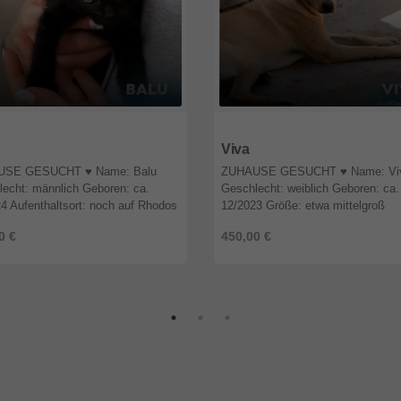
2
Rheinland-Pfalz
55592
Rheinland-Pfalz
Viva
SE GESUCHT ♥️ Name: Balu
ZUHAUSE GESUCHT ♥️ Name: Vi
echt: männlich Geboren: ca.
Geschlecht: weiblich Geboren: ca.
4 Aufenthaltsort: noch auf Rhodos
12/2023 Größe: etwa mittelgroß
sefertig: Ende Juni Sonstiges:
Aufenthaltsort: noch auf Rhodos
0 €
450,00 €
ändig geimpft, gechipt, entwur ...
Ausreisefertig ab: sofort Sonstiges
vollständi ...