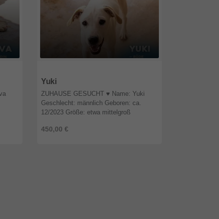
55592
Rheinland-Pfalz
55592
Rhein
Yuki
Bella
va
ZUHAUSE GESUCHT ♥️ Name: Yuki
ZUHAUSE GE
Geschlecht: männlich Geboren: ca.
Geschlecht: w
12/2023 Größe: etwa mittelgroß
06/2023 Aufen
Aufenthaltsort: noch auf Rhodos
Ausreiseferti
450,00 €
250,00 €
:
Ausreisefertig ab: sofort Sonstiges:
vollständig ge
vollständig ...