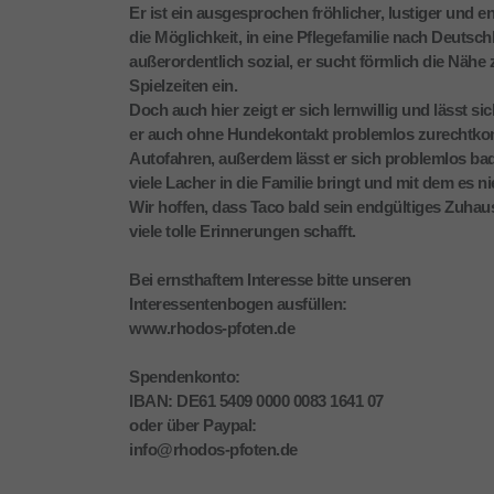
Er ist ein ausgesprochen fröhlicher, lustiger und 
die Möglichkeit, in eine Pflegefamilie nach Deutsc
außerordentlich sozial, er sucht förmlich die Nä
Spielzeiten ein.
Doch auch hier zeigt er sich lernwillig und lässt 
er auch ohne Hundekontakt problemlos zurechtkomm
Autofahren, außerdem lässt er sich problemlos bade
viele Lacher in die Familie bringt und mit dem es ni
Wir hoffen, dass Taco bald sein endgültiges Zuhau
viele tolle Erinnerungen schafft.
Bei ernsthaftem Interesse bitte unseren
Interessentenbogen ausfüllen:
www.rhodos-pfoten.de
Spendenkonto:
IBAN: DE61 5409 0000 0083 1641 07
oder über Paypal:
info@rhodos-pfoten.de