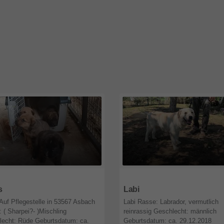
1
Nordrhein-Westfalen
47821
Nordrhein-Westfalen
s
Labi
Auf Pflegestelle in 53567 Asbach
Labi Rasse: Labrador, vermutlich
 ( Sharpei?- )Mischling
reinrassig Geschlecht: männlich
lecht: Rüde Geburtsdatum: ca.
Geburtsdatum: ca. 29.12.2018