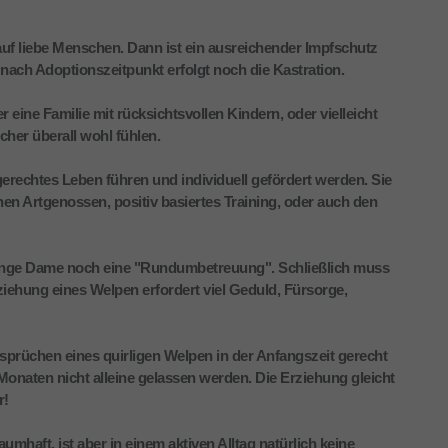
f liebe Menschen. Dann ist ein ausreichender Impfschutz
nach Adoptionszeitpunkt erfolgt noch die Kastration.
 eine Familie mit rücksichtsvollen Kindern, oder vielleicht
cher überall wohl fühlen.
rechtes Leben führen und individuell gefördert werden. Sie
hen Artgenossen, positiv basiertes Training, oder auch den
junge Dame noch eine "Rundumbetreuung". Schließlich muss
rziehung eines Welpen erfordert viel Geduld, Fürsorge,
Ansprüchen eines quirligen Welpen in der Anfangszeit gerecht
onaten nicht alleine gelassen werden. Die Erziehung gleicht
r!
mhaft, ist aber in einem aktiven Alltag natürlich keine