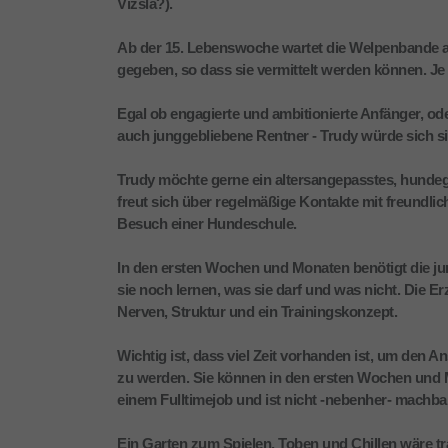
Vizsla?).
Ab der 15. Lebenswoche wartet die Welpenbande au
gegeben, so dass sie vermittelt werden können. Je 
Egal ob engagierte und ambitionierte Anfänger, oder
auch junggebliebene Rentner - Trudy würde sich si
Trudy möchte gerne ein altersangepasstes, hundege
freut sich über regelmäßige Kontakte mit freundlic
Besuch einer Hundeschule.
In den ersten Wochen und Monaten benötigt die 
sie noch lernen, was sie darf und was nicht. Die E
Nerven, Struktur und ein Trainingskonzept.
Wichtig ist, dass viel Zeit vorhanden ist, um den 
zu werden. Sie können in den ersten Wochen und M
einem Fulltimejob und ist nicht -nebenher- machba
Ein Garten zum Spielen, Toben und Chillen wäre trau