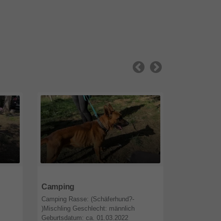
47821
Nordrhein-Westfalen
47821
Nordr
Camping
Messi
Camping Rasse: (Schäferhund?-
Messi Rasse:
)Mischling Geschlecht: männlich
männlich Geb
Geburtsdatum: ca. 01.03.2022
Größe/Gewich