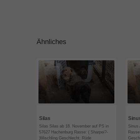
Ähnliches
47821
Nordrhein-Westfalen
4782
Silas
Sinu
Silas Silas ab 18. November auf PS in
Sinus 
57627 Hachenburg Rasse: ( Sharpei?-
Rasse:
)Mischling Geschlecht: Rüde
Gesch