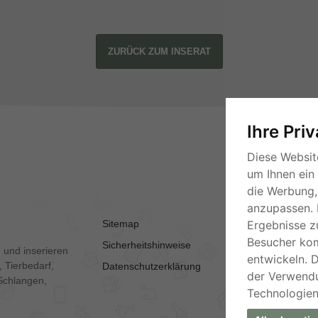
ZURÜCK ZUM INSERAT
Ihre Pri
Diese Websit
um Ihnen ein
die Werbung, 
anzupassen. 
Sitemap
AGB
Ergebnisse z
Besucher ko
Sicherheitshinweise
Kontakt
 und inserieren
entwickeln. 
 Tierbedarf,
Datenschutzerklärung
Impressum
der Verwend
Schlangen,
Technologien